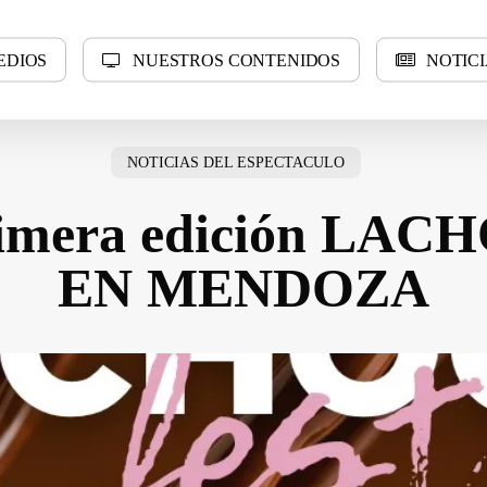
E
D
I
O
S
N
U
E
S
T
R
O
S
C
O
N
T
E
N
I
D
O
S
N
O
T
I
C
I
NOTICIAS DEL ESPECTACULO
primera edición LA
EN MENDOZA