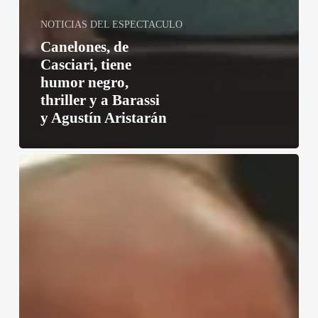
NOTICIAS DEL ESPECTACULO
Canelones, de
Casciari, tiene
humor negro,
thriller y a Barassi
y Agustín Aristarán
Día
D
Bajo
presión,
la
película
con
Brendan