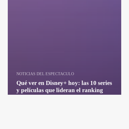
NOTICIAS DEL ESPECTACULO
Qué ver en Disney+ hoy: las 10 series
y películas que lideran el ranking
este jueves 6 de agosto de 2026 en
Argentina
El