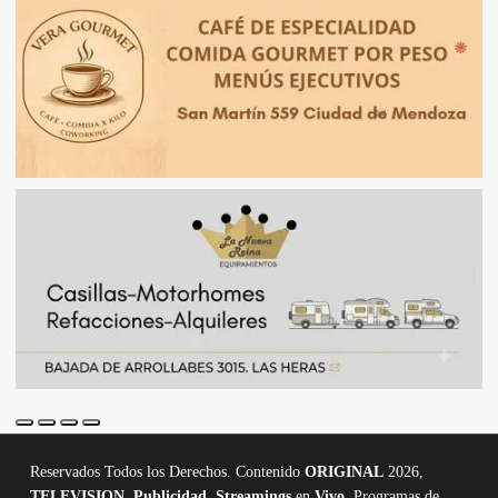
Reservados Todos los Derechos. Contenido
ORIGINAL
2026,
TELEVISION
,
Publicidad, Streamings
en
Vivo,
Programas de