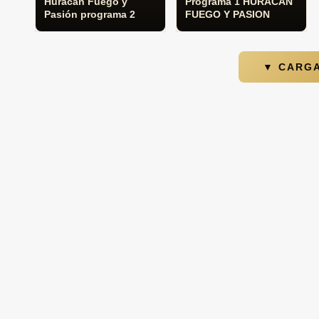
Huracán Fuego y
Programa 1 HURACAN
Pasión programa 2
FUEGO Y PASION
▼ CARG