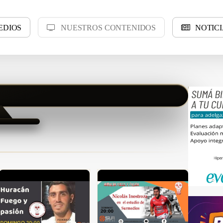
E
D
I
O
S
N
U
E
S
T
R
O
S
C
O
N
T
E
N
I
D
O
S
N
O
T
I
C
I